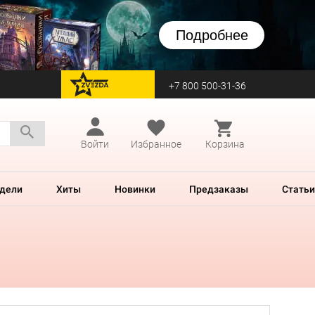
Подробнее
+7 800 500-31-36
перейти на Zvezda
Войти
Избранное
Корзина
дели
Хиты
Новинки
Предзаказы
Статьи