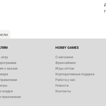
Д
Г
рели
ЕЛЯМ
HOBBY GAMES
 игру
О магазине
программа
Франчайзинг
я о заказе
Игры оптом
овара
Корпоративные подарки
 правилами
Работа у нас
игры
Новости
з скидки
Контакты
е приложение