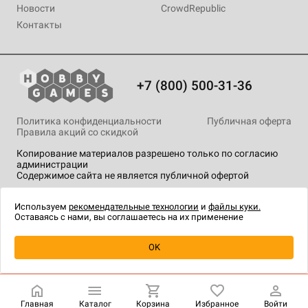
Новости
CrowdRepublic
Контакты
+7 (800) 500-31-36
Политика конфиденциальности
Публичная оферта
Правила акций со скидкой
Копирование материалов разрешено только по согласию
администрации
Содержимое сайта не является публичной офертой
На сайте Hobby Games применяются
рекомендательные
технологии
.
Используем
рекомендательные технологии
и
файлы куки.
Оставаясь с нами, вы соглашаетесь на их применение
Товар снят с продажи
OK
Главная
Каталог
Корзина
Избранное
Войти