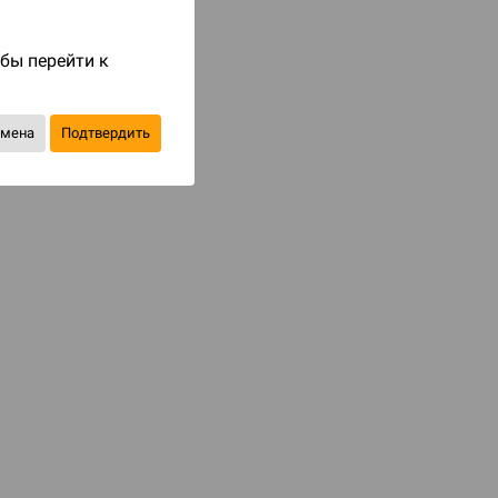
Код товара: 87587
1 533 ₽
2 190 ₽
обы перейти к
-30%
Экономия
657 ₽
тмена
Подтвердить
Уведомить о наличии
В избранное
КАТЕГОРИИ