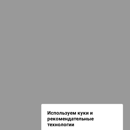
омиксы, книги, манга
Комиксы
d Монстры
ПОДБОРКИ
о "Игре престолов"
ля киномана
 Зомбицид:
НАШИ ПРОЕКТЫ
Hobby World
Игрокон
d Ужас
Warforge
Мир фантастики
Используем куки и
Берсерк
рекомендательные
CrowdRepublic
технологии