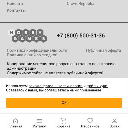
Новости
CrowdRepublic
Контакты
+7 (800) 500-31-36
Политика конфиденциальности
Публичная оферта
Правила акций со скидкой
Копирование материалов разрешено только по согласию
администрации
Содержимое сайта не является публичной офертой
На сайте Hobby Games применяются
рекомендательные
технологии
.
Используем
рекомендательные технологии
и
файлы куки.
Оставаясь с нами, вы соглашаетесь на их применение
OK
Купить
| 1 190 ₽
Главная
Каталог
Корзина
Избранное
Войти