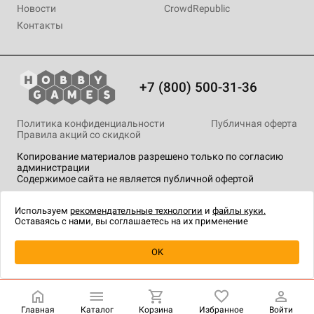
Новости
CrowdRepublic
Контакты
+7 (800) 500-31-36
Политика конфиденциальности
Публичная оферта
Правила акций со скидкой
Копирование материалов разрешено только по согласию
администрации
Содержимое сайта не является публичной офертой
На сайте Hobby Games применяются
рекомендательные
технологии
.
Используем
рекомендательные технологии
и
файлы куки.
Оставаясь с нами, вы соглашаетесь на их применение
OK
Купить
| 1 190 ₽
Главная
Каталог
Корзина
Избранное
Войти