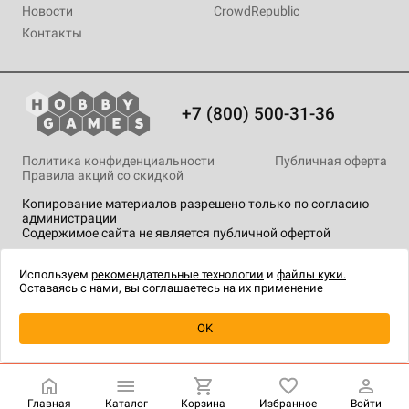
Новости
CrowdRepublic
Контакты
+7 (800) 500-31-36
Политика конфиденциальности
Публичная оферта
Правила акций со скидкой
Копирование материалов разрешено только по согласию
администрации
Содержимое сайта не является публичной офертой
На сайте Hobby Games применяются
рекомендательные
технологии
.
Используем
рекомендательные технологии
и
файлы куки.
Оставаясь с нами, вы соглашаетесь на их применение
OK
Купить
| 1 190 ₽
Главная
Каталог
Корзина
Избранное
Войти