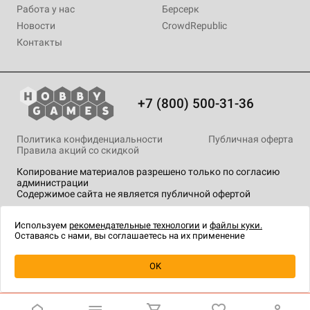
Работа у нас
Берсерк
Новости
CrowdRepublic
Контакты
+7 (800) 500-31-36
Политика конфиденциальности
Публичная оферта
Правила акций со скидкой
Копирование материалов разрешено только по согласию
администрации
Содержимое сайта не является публичной офертой
На сайте Hobby Games применяются
рекомендательные
технологии
.
Используем
рекомендательные технологии
и
файлы куки.
Оставаясь с нами, вы соглашаетесь на их применение
Уведомить о наличии
OK