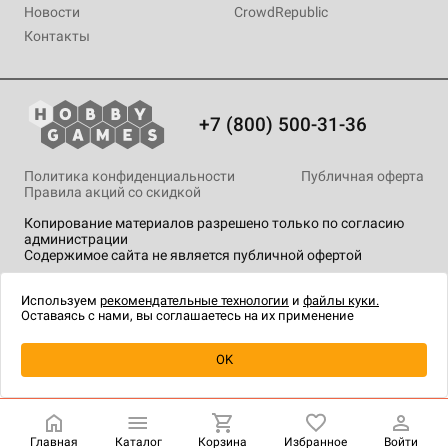
Новости
CrowdRepublic
Контакты
+7 (800) 500-31-36
Политика конфиденциальности
Публичная оферта
Правила акций со скидкой
Копирование материалов разрешено только по согласию
администрации
Содержимое сайта не является публичной офертой
На сайте Hobby Games применяются
рекомендательные
технологии
.
Используем
рекомендательные технологии
и
файлы куки.
Оставаясь с нами, вы соглашаетесь на их применение
Уведомить о наличии
OK
Главная
Каталог
Корзина
Избранное
Войти