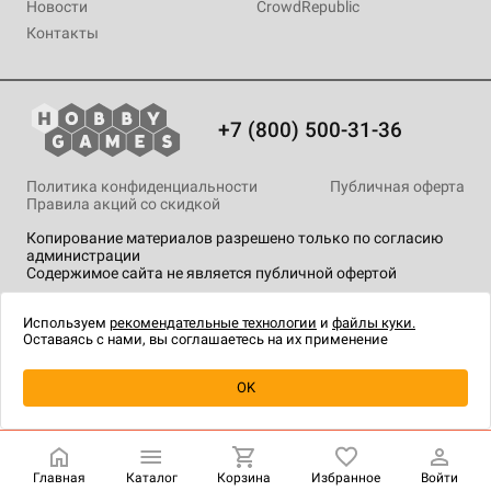
Новости
CrowdRepublic
Контакты
+7 (800) 500-31-36
Политика конфиденциальности
Публичная оферта
Правила акций со скидкой
Копирование материалов разрешено только по согласию
администрации
Содержимое сайта не является публичной офертой
На сайте Hobby Games применяются
рекомендательные
технологии
.
Используем
рекомендательные технологии
и
файлы куки.
Оставаясь с нами, вы соглашаетесь на их применение
Товар снят с продажи
OK
Главная
Каталог
Корзина
Избранное
Войти