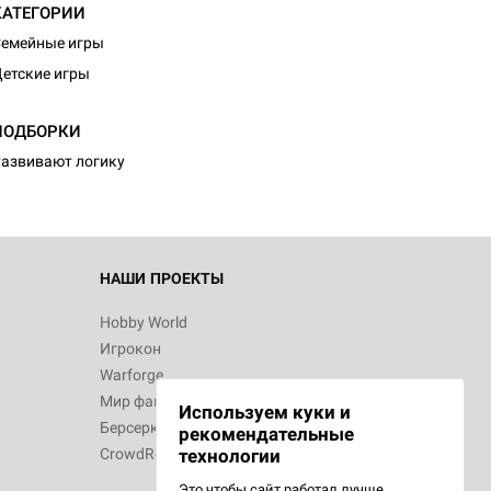
КАТЕГОРИИ
емейные игры
етские игры
ПОДБОРКИ
азвивают логику
НАШИ ПРОЕКТЫ
Hobby World
Игрокон
Warforge
Мир фантастики
Используем куки и
Берсерк
рекомендательные
CrowdRepublic
технологии
Это чтобы сайт работал лучше.