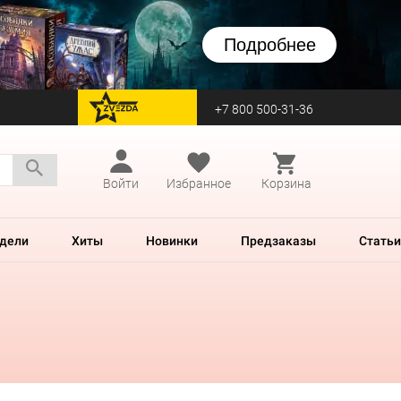
Подробнее
+7 800 500-31-36
перейти на Zvezda
Войти
Избранное
Корзина
дели
Хиты
Новинки
Предзаказы
Статьи