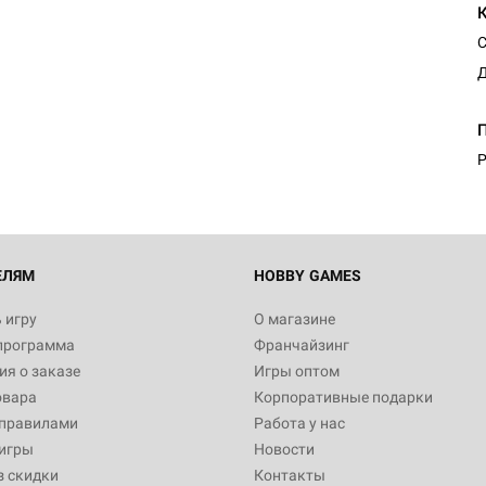
С
Д
Р
ЕЛЯМ
HOBBY GAMES
 игру
О магазине
программа
Франчайзинг
я о заказе
Игры оптом
овара
Корпоративные подарки
 правилами
Работа у нас
игры
Новости
з скидки
Контакты