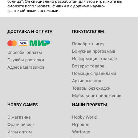
солнца". Он специально разработан для этой игры, хотя вы
сможете использовать фишки и с другими научно-
фэнтезийными системами.
ДОСТАВКА И ОПЛАТА
ПОКУПАТЕЛЯМ
Дополнение
16+
579 ₽
890 ₽
-35%
Подобрать игру
Starfinder. Настольная
Бонусная программа
Способы оплаты
ролевая игра. Серия
Информация о заказе
приключений "Мёртвые
Службы доставки
солнца", набор фишек
Возврат товара
Адреса магазинов
2 отзыва
Помощь с правилами
Архивные игры
Уведомить о наличии
Товары без скидки
Мобильное приложение
HOBBY GAMES
НАШИ ПРОЕКТЫ
О магазине
Hobby World
Франчайзинг
Игрокон
Игры оптом
Warforge