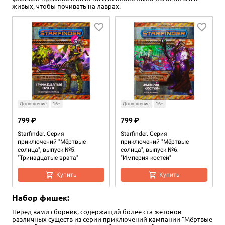
живых, чтобы почивать на лаврах.
Дополнение
16+
Дополнение
16+
799 ₽
799 ₽
Starfinder. Серия
Starfinder. Серия
приключений "Мёртвые
приключений "Мёртвые
солнца", выпуск №5:
солнца", выпуск №6:
"Тринадцатые врата"
"Империя костей"
Купить
Купить
Набор фишек:
Перед вами сборник, содержащий более ста жетонов
различных существ из серии приключений кампании "Мёртвые