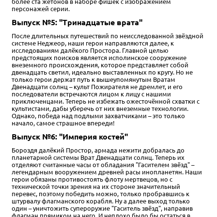
более ста жетонов в наборе фишек с изображением
персонажей серии.
Выпуск №5: "Тринадцатые врата"
После длительных путешествий по неисследованной звёздной
системе Неджеор, наши герои направляются далее, к
исследованиям далёкого Простора. Главной целью
предстоящих поисков является исполинское сооружение
внеземного происхождения, которое представляет собой
двенадцать светил, идеально выставленных по кругу. Но не
только герои держат путь к вышеупомянутым Вратам
Двенадцати солнц – культ Пожирателя не дремлет, и его
последователи встречаются лицом к лицу с нашими
приключенцами. Теперь не избежать ожесточённой схватки с
культистами, дабы уберечь от них внеземные технологии.
Однако, победа над подлыми захватчиками – это только
начало, самое страшное впереди!
Выпуск №6: "Империя костей"
Бороздя далёкий Простор, армада нежити добралась до
планетарной системы Врат Двенадцати солнц. Теперь их
отделяют считанные часы от обладания "Гасителем звёзд" –
легендарным вооружением древней расы инопланетян. Наши
герои обязаны противостоять флоту мертвецов, но с
технической точки зрения на их стороне значительный
перевес, поэтому победить можно, только пробравшись к
штурвалу флагманского корабля. Ну а далее выход только
один – уничтожить супероружие "Гаситель звёзд", направив
флагман прямиком на него. И неплохо было бы остаться в