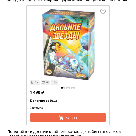
2-4
25
10+
1 490 ₽
Дальние звёзды
2 отзыва
Купить
Попытайтесь достичь крайнего космоса, чтобы стать самым
известным исследователем галактики!