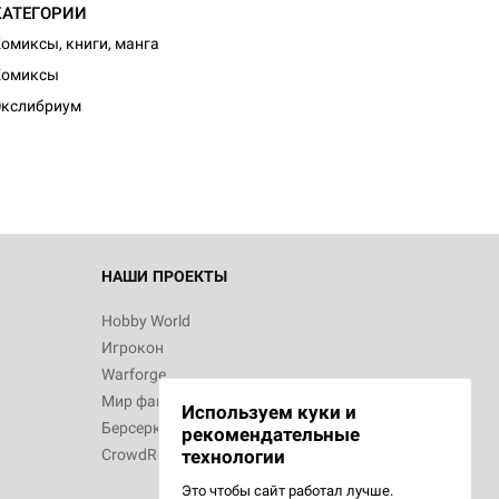
КАТЕГОРИИ
омиксы, книги, манга
Комиксы
Экслибриум
НАШИ ПРОЕКТЫ
Hobby World
Игрокон
Warforge
Мир фантастики
Используем куки и
Берсерк
рекомендательные
CrowdRepublic
технологии
Это чтобы сайт работал лучше.