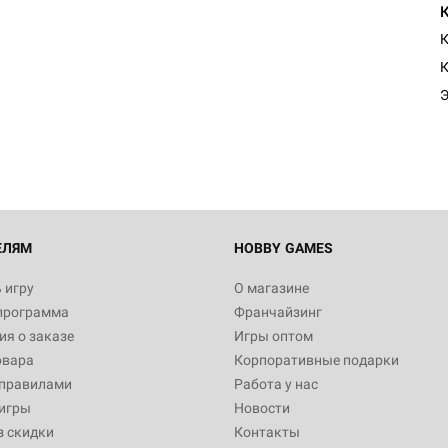
К
ЕЛЯМ
HOBBY GAMES
 игру
О магазине
программа
Франчайзинг
я о заказе
Игры оптом
овара
Корпоративные подарки
 правилами
Работа у нас
игры
Новости
з скидки
Контакты