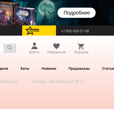
Подробнее
+7 800 500-31-36
перейти на Zvezda
Войти
Избранное
Корзина
дели
Хиты
Новинки
Предзаказы
Статьи
слибриум
Комикс "Экслибриум" №15