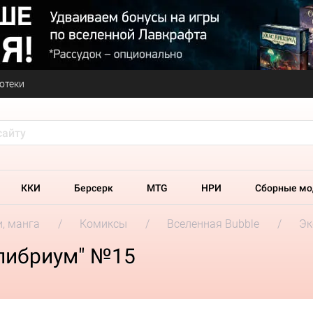
отеки
ККИ
Берсерк
MTG
НРИ
Сборные мо
и, манга
Комиксы
Вселенная Bubble
Эк
либриум" №15