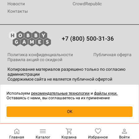
Новости
CrowdRepublic
Контакты
+7 (800) 500-31-36
Политика конфиденциальности
Публичная оферта
Правила акций со скидкой
Копирование материалов разрешено только по согласию
администрации
Содержимое сайта не является публичной офертой
На сайте Hobby Games применяются
рекомендательные
технологии
.
Используем
рекомендательные технологии
и
файлы куки.
Оставаясь с нами, вы соглашаетесь на их применение
Уведомить о наличии
OK
Главная
Каталог
Корзина
Избранное
Войти