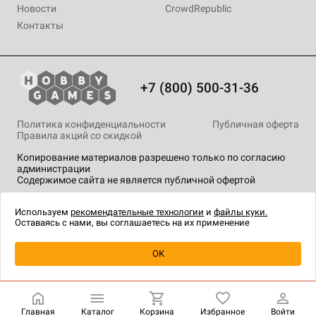
Новости
CrowdRepublic
Контакты
+7 (800) 500-31-36
Политика конфиденциальности
Публичная оферта
Правила акций со скидкой
Копирование материалов разрешено только по согласию
администрации
Содержимое сайта не является публичной офертой
На сайте Hobby Games применяются
рекомендательные
технологии
.
Используем
рекомендательные технологии
и
файлы куки.
Оставаясь с нами, вы соглашаетесь на их применение
Уведомить о наличии
OK
Главная
Каталог
Корзина
Избранное
Войти