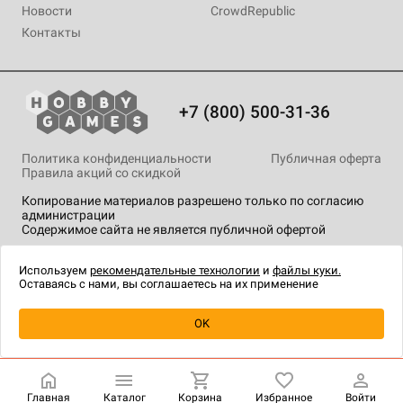
Новости
CrowdRepublic
Контакты
+7 (800) 500-31-36
Политика конфиденциальности
Публичная оферта
Правила акций со скидкой
Копирование материалов разрешено только по согласию
администрации
Содержимое сайта не является публичной офертой
На сайте Hobby Games применяются
рекомендательные
технологии
.
Используем
рекомендательные технологии
и
файлы куки.
Оставаясь с нами, вы соглашаетесь на их применение
Уведомить о наличии
OK
Главная
Каталог
Корзина
Избранное
Войти