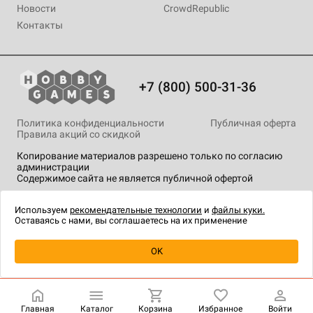
Новости
CrowdRepublic
Контакты
+7 (800) 500-31-36
Политика конфиденциальности
Публичная оферта
Правила акций со скидкой
Копирование материалов разрешено только по согласию
администрации
Содержимое сайта не является публичной офертой
На сайте Hobby Games применяются
рекомендательные
технологии
.
Используем
рекомендательные технологии
и
файлы куки.
Оставаясь с нами, вы соглашаетесь на их применение
Уведомить о наличии
OK
Главная
Каталог
Корзина
Избранное
Войти