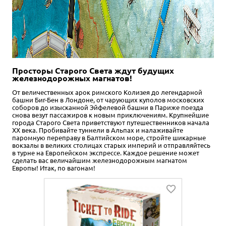
Просторы Старого Света ждут будущих
железнодорожных магнатов!
От величественных арок римского Колизея до легендарной
башни Биг-Бен в Лондоне, от чарующих куполов московских
соборов до изысканной Эйфелевой башни в Париже поезда
снова везут пассажиров к новым приключениям. Крупнейшие
города Старого Света приветствуют путешественников начала
ХХ века. Пробивайте туннели в Альпах и налаживайте
паромную переправу в Балтийском море, стройте шикарные
вокзалы в великих столицах старых империй и отправляйтесь
в турне на Европейском экспрессе. Каждое решение может
сделать вас величайшим железнодорожным магнатом
Европы! Итак, по вагонам!