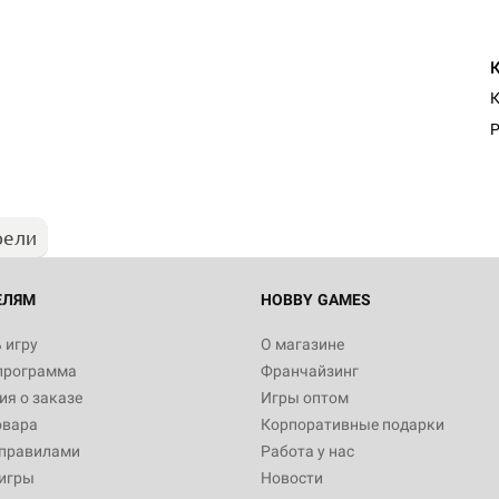
К
Р
рели
ЕЛЯМ
HOBBY GAMES
 игру
О магазине
программа
Франчайзинг
я о заказе
Игры оптом
овара
Корпоративные подарки
 правилами
Работа у нас
игры
Новости