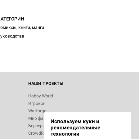
КАТЕГОРИИ
омиксы, книги, манга
уководства
НАШИ ПРОЕКТЫ
Hobby World
Игрокон
Warforge
Мир фантастики
Используем куки и
Берсерк
рекомендательные
CrowdRepublic
технологии