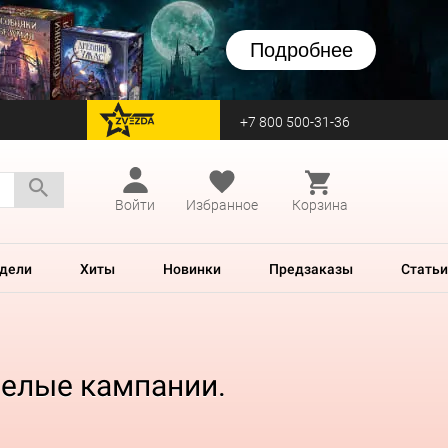
Подробнее
+7 800 500-31-36
перейти на Zvezda
Войти
Избранное
Корзина
дели
Хиты
Новинки
Предзаказы
Статьи
целые кампании.