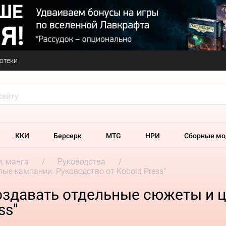
отеки
ККИ
Берсерк
MTG
НРИ
Сборные мо
и, манга
Руководства
ые кампании. Руководство от Kobold Press"
создавать отдельные сюжеты и 
ss"