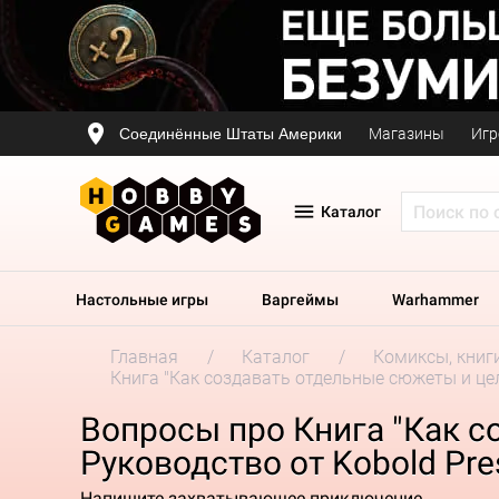
Соединённые Штаты Америки
Магазины
Игр
Каталог
Настольные игры
Варгеймы
Warhammer
Главная
Каталог
Комиксы, книг
Книга "Как создавать отдельные сюжеты и цел
Вопросы про Книга "Как 
Руководство от Kobold Pre
Напишите захватывающее приключение