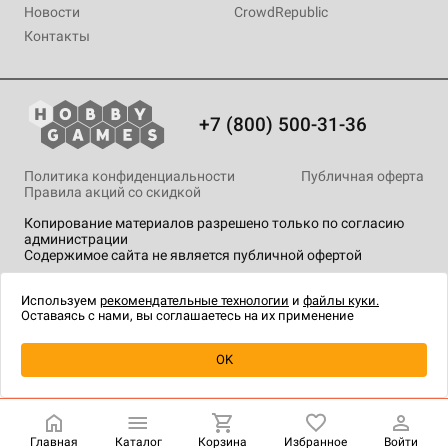
Новости
CrowdRepublic
Контакты
+7 (800) 500-31-36
Политика конфиденциальности
Публичная оферта
Правила акций со скидкой
Копирование материалов разрешено только по согласию
администрации
Содержимое сайта не является публичной офертой
На сайте Hobby Games применяются
рекомендательные
технологии
.
Используем
рекомендательные технологии
и
файлы куки.
Оставаясь с нами, вы соглашаетесь на их применение
Уведомить о наличии
OK
Главная
Каталог
Корзина
Избранное
Войти