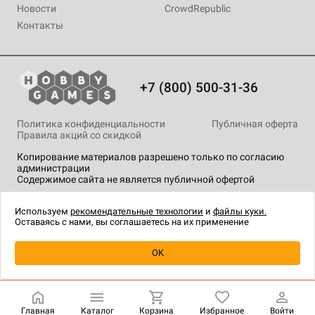
Новости
CrowdRepublic
Контакты
+7 (800) 500-31-36
Политика конфиденциальности
Публичная оферта
Правила акций со скидкой
Копирование материалов разрешено только по согласию
администрации
Содержимое сайта не является публичной офертой
На сайте Hobby Games применяются
рекомендательные
технологии
.
Используем
рекомендательные технологии
и
файлы куки.
Оставаясь с нами, вы соглашаетесь на их применение
Уведомить о наличии
OK
Главная
Каталог
Корзина
Избранное
Войти