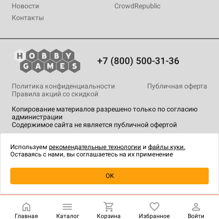
Новости
CrowdRepublic
Контакты
+7 (800) 500-31-36
Политика конфиденциальности
Публичная оферта
Правила акций со скидкой
Копирование материалов разрешено только по согласию
администрации
Содержимое сайта не является публичной офертой
На сайте Hobby Games применяются
рекомендательные
технологии
.
Используем
рекомендательные технологии
и
файлы куки.
Оставаясь с нами, вы соглашаетесь на их применение
Товар снят с продажи
OK
Главная
Каталог
Корзина
Избранное
Войти