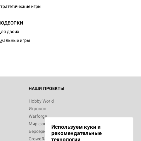
тратегические игры
ПОДБОРКИ
ля двоих
уэльные игры
НАШИ ПРОЕКТЫ
Hobby World
Игрокон
Warforge
Мир фантастики
Используем куки и
Берсерк
рекомендательные
CrowdRepublic
технологии