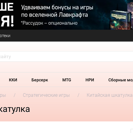
отеки
ККИ
Берсерк
MTG
НРИ
Сборные мо
гры
Стратегические игры
Китайская шкатулка
катулка