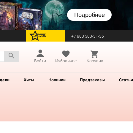
Подробнее
+7 800 500-31-36
перейти на Zvezda
Войти
Избранное
Корзина
дели
Хиты
Новинки
Предзаказы
Статьи