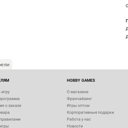
С
Д
Д
рели
ЕЛЯМ
HOBBY GAMES
 игру
О магазине
программа
Франчайзинг
я о заказе
Игры оптом
овара
Корпоративные подарки
 правилами
Работа у нас
игры
Новости