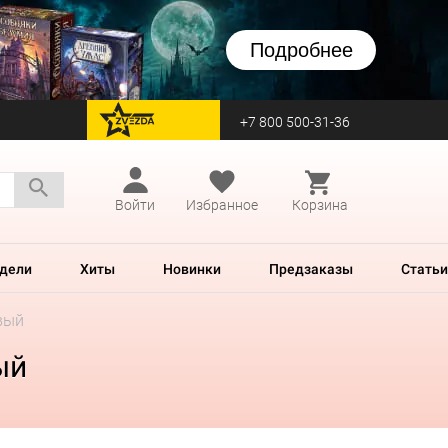
Подробнее
+7 800 500-31-36
перейти на Zvezda
Войти
Избранное
Корзина
дели
Хиты
Новинки
Предзаказы
Статьи
вый
ый