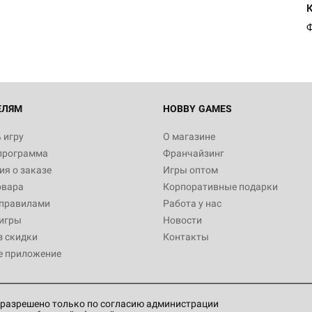
Ф
ЕЛЯМ
HOBBY GAMES
 игру
О магазине
программа
Франчайзинг
я о заказе
Игры оптом
овара
Корпоративные подарки
 правилами
Работа у нас
игры
Новости
з скидки
Контакты
е приложение
разрешено только по согласию администрации