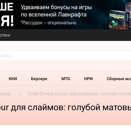
отеки
ККИ
Берсерк
MTG
НРИ
Сборные мо
ениры
Клей Elmers Colour для слаймов: голубой мато
our для слаймов: голубой матов