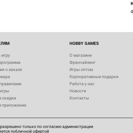
Ф
ЕЛЯМ
HOBBY GAMES
 игру
О магазине
программа
Франчайзинг
я о заказе
Игры оптом
овара
Корпоративные подарки
 правилами
Работа у нас
игры
Новости
з скидки
Контакты
е приложение
разрешено только по согласию администрации
яется публичной офертой