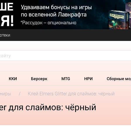
отеки
ККИ
Берсерк
MTG
НРИ
Сборные мо
ениры
Клей Elmers Glitter для слаймов: чёрный
ter для слаймов: чёрный