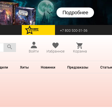
Подробнее
+7 800 500-31-36
перейти на Zvezda
Войти
Избранное
Корзина
дели
Хиты
Новинки
Предзаказы
Статьи