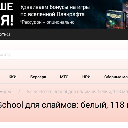
отеки
ККИ
Берсерк
MTG
НРИ
Сборные мо
ениры
Клей Elmers School для слаймов: белый, 118 мл
School для слаймов: белый, 118