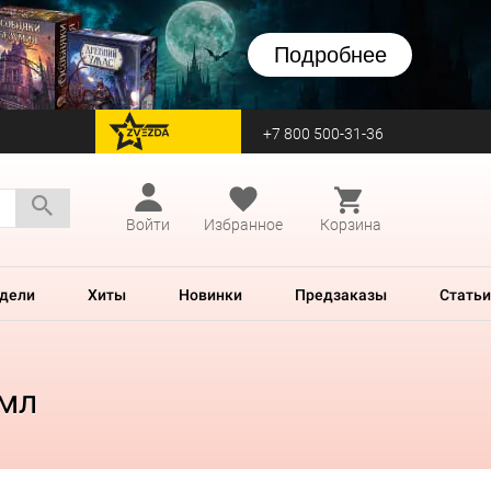
Подробнее
+7 800 500-31-36
перейти на Zvezda
Войти
Избранное
Корзина
дели
Хиты
Новинки
Предзаказы
Статьи
 мл