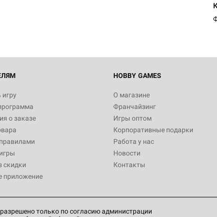
Ф
ЕЛЯМ
HOBBY GAMES
 игру
О магазине
программа
Франчайзинг
я о заказе
Игры оптом
овара
Корпоративные подарки
 правилами
Работа у нас
игры
Новости
з скидки
Контакты
е приложение
разрешено только по согласию администрации