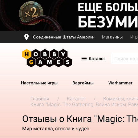
Соединённые Штаты Америки
Магазины
Игр
Каталог
Настольные игры
Варгеймы
Warhammer
Главная
Каталог
Комиксы, книг
Книга "Magic: The Gathering. Война Искры: Рав
Отзывы о Книга "Magic: Th
Мир металла, стекла и чудес