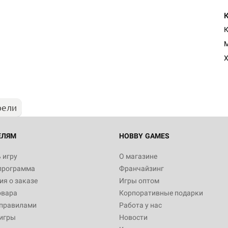
К
M
Х
рели
ЕЛЯМ
HOBBY GAMES
 игру
О магазине
программа
Франчайзинг
я о заказе
Игры оптом
овара
Корпоративные подарки
 правилами
Работа у нас
игры
Новости