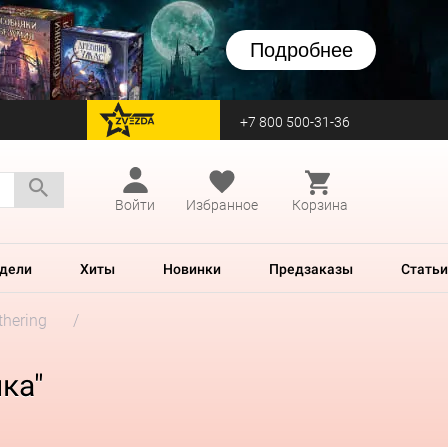
Подробнее
+7 800 500-31-36
перейти на Zvezda
Войти
Избранное
Корзина
дели
Хиты
Новинки
Предзаказы
Статьи
thering
ка"