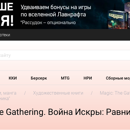
отеки
ККИ
Берсерк
MTG
НРИ
Сборные мо
и, манга
Художественные книги
Magic: The Ga
ника"
e Gathering. Война Искры: Равни