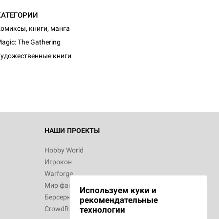
КАТЕГОРИИ
омиксы, книги, манга
agic: The Gathering
удожественные книги
НАШИ ПРОЕКТЫ
Hobby World
Игрокон
Warforge
Мир фантастики
Используем куки и
Берсерк
рекомендательные
CrowdRepublic
технологии