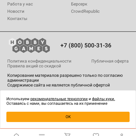
Работа у нас
Берсерк
Новости
CrowdRepublic
Контакты
+7 (800) 500-31-36
Политика конфиденциальности
Публичная оферта
Правила акций со скидкой
Копирование материалов разрешено только по согласию
администрации
Содержимое сайта не является публичной офертой
На сайте Hobby Games применяются
рекомендательные
технологии
.
Используем
рекомендательные технологии
и
файлы куки.
Оставаясь с нами, вы соглашаетесь на их применение
Товар снят с продажи
OK