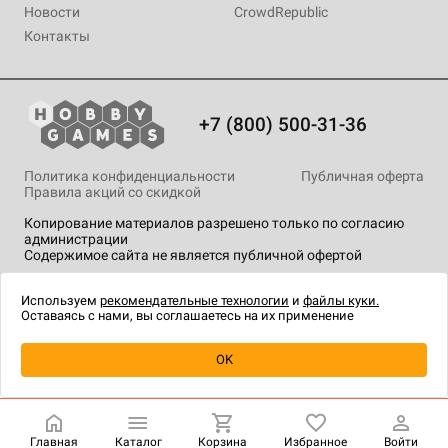
Новости
CrowdRepublic
Контакты
+7 (800) 500-31-36
Политика конфиденциальности
Публичная оферта
Правила акций со скидкой
Копирование материалов разрешено только по согласию
администрации
Содержимое сайта не является публичной офертой
На сайте Hobby Games применяются
рекомендательные
технологии
.
Используем
рекомендательные технологии
и
файлы куки.
Оставаясь с нами, вы соглашаетесь на их применение
Уведомить о наличии
OK
Главная
Каталог
Корзина
Избранное
Войти