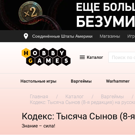
Соединённые Штаты Америки
Магазины
Игр
Каталог
Настольные игры
Варгеймы
Warhammer
Главная
Каталог
Варгеймы
Кодекс: Тысяча Сынов (8-я редакция) на русс
Кодекс: Тысяча Сынов (8-
Знание – сила!