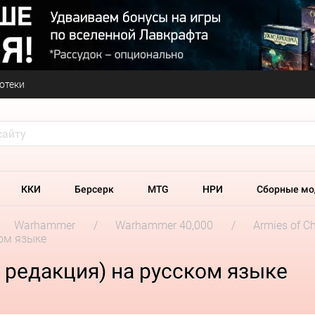
отеки
ККИ
Берсерк
MTG
НРИ
Сборные мо
Warhammer
Warhammer 40,000
Armies of C
ком языке
я редакция) на русском языке