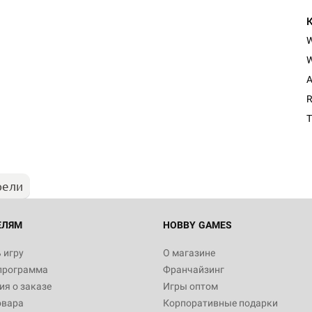
W
A
R
T
рели
ЕЛЯМ
HOBBY GAMES
 игру
О магазине
программа
Франчайзинг
я о заказе
Игры оптом
овара
Корпоративные подарки