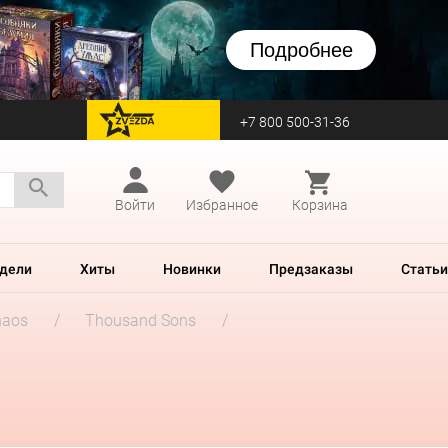
Подробнее
+7 800 500-31-36
перейти на Zvezda
Войти
Избранное
Корзина
дели
Хиты
Новинки
Предзаказы
Статьи
haos
Thousand Sons