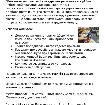
Объявляем наш первый
конкурс покраса миниатюр
! Это
небольшой праздник для новичков, где вы
сможете попробовать себя в мастерстве управления кистью,
подбора цвета и игры со светотенью на миниатюре! За 5 часов
вам необходимо покрасить миниатюру в режиме реального
времени. За вашими стараниями будут наблюдать мастера
покраса, которые помогут вам в трудную минуту.
Условия конкурса:
Допускаются миниатюры от 20 до 40 мм
(можно принести свои или приобрести
на месте)
Тройка победителей награждается призами
Параллельно c судейством нашего жюри мы проведем
онлайн-борьбу за приз зрительских симпатий
Мастер: Андрей Васильев, Пидченко Александр,
Константин Поляков
Количество участников: 20-40 человек
Стоимость: 1000 рублей
Предварительная запись через
гугл-форму
резервирует для
вас место в составе участников.
Ознакомиться с подробным регламентом мероприятия вы
можете
по ссылке
.
Место проведения: магазин-клуб
Hobby Games – Москва, у м.
"Бауманская", Центральный
.
Адрес: г. Москва, ул. Бауманская, д. 11, стр. 8, подъезд 9.