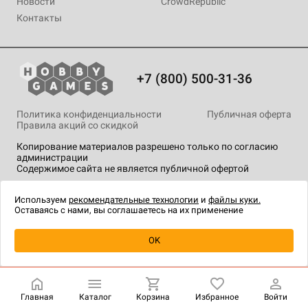
Новости
CrowdRepublic
Контакты
+7 (800) 500-31-36
Политика конфиденциальности
Публичная оферта
Правила акций со скидкой
Копирование материалов разрешено только по согласию
администрации
Содержимое сайта не является публичной офертой
На сайте Hobby Games применяются
рекомендательные
технологии
.
Используем
рекомендательные технологии
и
файлы куки.
Оставаясь с нами, вы соглашаетесь на их применение
OK
Главная
Каталог
Корзина
Избранное
Войти