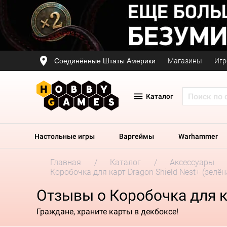
Соединённые Штаты Америки
Магазины
Игр
Каталог
Настольные игры
Варгеймы
Warhammer
Главная
Каталог
Аксессуары
Коробочка для карт Dragon Shield Nest+ (зелён
Отзывы о Коробочка для ка
Граждане, храните карты в декбоксе!