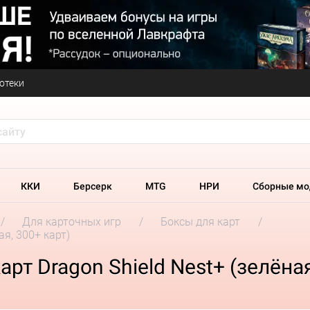
отеки
ККИ
Берсерк
MTG
НРИ
Сборные мо
Для карточных игр
Боксы для карт
ая, 300+ карт)
рт Dragon Shield Nest+ (зелёная