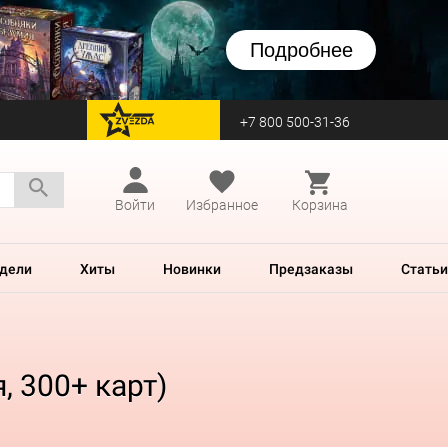
Подробнее
+7 800 500-31-36
перейти на Zvezda
Войти
Избранное
Корзина
дели
Хиты
Новинки
Предзаказы
Статьи
, 300+ карт)