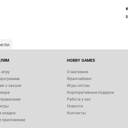
Б
рели
ЕЛЯМ
HOBBY GAMES
 игру
О магазине
программа
Франчайзинг
я о заказе
Игры оптом
овара
Корпоративные подарки
 правилами
Работа у нас
игры
Новости
з скидки
Контакты
е приложение