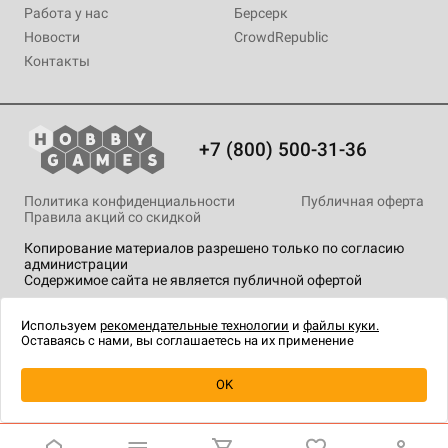
Работа у нас
Берсерк
Новости
CrowdRepublic
Контакты
+7 (800) 500-31-36
Политика конфиденциальности
Публичная оферта
Правила акций со скидкой
Копирование материалов разрешено только по согласию
администрации
Содержимое сайта не является публичной офертой
На сайте Hobby Games применяются
рекомендательные
технологии
.
Используем
рекомендательные технологии
и
файлы куки.
Оставаясь с нами, вы соглашаетесь на их применение
Уведомить о наличии
OK