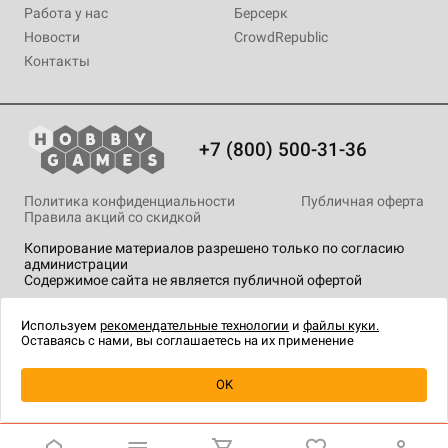
Работа у нас
Берсерк
Новости
CrowdRepublic
Контакты
+7 (800) 500-31-36
Политика конфиденциальности
Публичная оферта
Правила акций со скидкой
Копирование материалов разрешено только по согласию
администрации
Содержимое сайта не является публичной офертой
На сайте Hobby Games применяются
рекомендательные
технологии
.
Используем
рекомендательные технологии
и
файлы куки.
Оставаясь с нами, вы соглашаетесь на их применение
Товар снят с продажи
OK