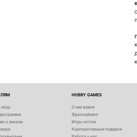
С
П
К
Д
К
ЕЛЯМ
HOBBY GAMES
 игру
О магазине
программа
Франчайзинг
я о заказе
Игры оптом
овара
Корпоративные подарки
 правилами
Работа у нас