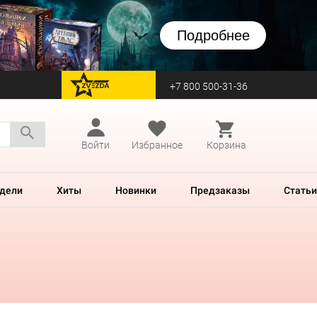
Подробнее
+7 800 500-31-36
перейти на Zvezda
Войти
Избранное
Корзина
дели
Хиты
Новинки
Предзаказы
Статьи