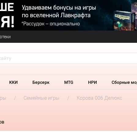
отеки
ККИ
Берсерк
MTG
НРИ
Сборные мо
гры
Семейные игры
Корова 006 Делюкс
ов