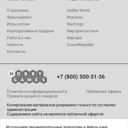
О магазине
Hobby World
Франчайзинг
Игрокон
Игры оптом
Warforge
Корпоративные подарки
Мир фантастики
Работа у нас
Берсерк
Новости
CrowdRepublic
Контакты
+7 (800) 500-31-36
Политика конфиденциальности
Публичная оферта
Правила акций со скидкой
Копирование материалов разрешено только по согласию
администрации
Содержимое сайта не является публичной офертой
На сайте Hobby Games применяются
рекомендательные
технологии
.
Используем
рекомендательные технологии
и
файлы куки.