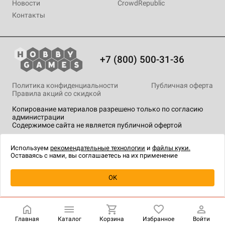
Новости
CrowdRepublic
Контакты
+7 (800) 500-31-36
Политика конфиденциальности
Публичная оферта
Правила акций со скидкой
Копирование материалов разрешено только по согласию
администрации
Содержимое сайта не является публичной офертой
На сайте Hobby Games применяются
рекомендательные
технологии
.
Используем
рекомендательные технологии
и
файлы куки.
Оставаясь с нами, вы соглашаетесь на их применение
Уведомить о наличии
OK
Главная
Каталог
Корзина
Избранное
Войти