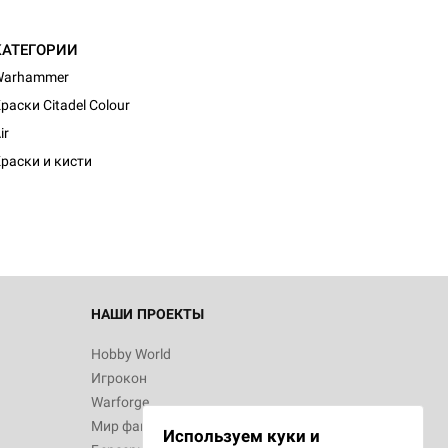
КАТЕГОРИИ
Warhammer
раски Citadel Colour
d Монстры
ir
раски и кисти
 Зомбицид:
НАШИ ПРОЕКТЫ
Hobby World
Игрокон
d Ужас
Warforge
Мир фантастики
Используем куки и