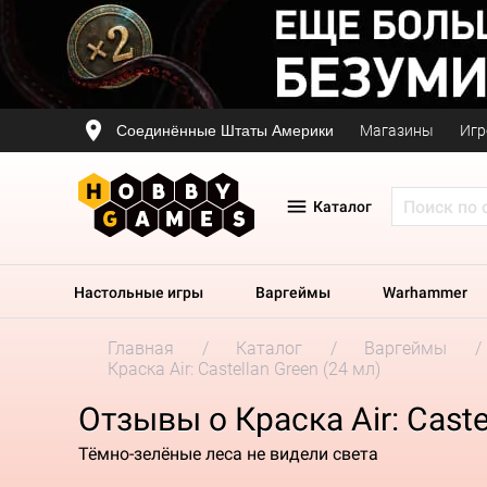
Соединённые Штаты Америки
Магазины
Игр
Каталог
Настольные игры
Варгеймы
Warhammer
Главная
Каталог
Варгеймы
Краска Air: Castellan Green (24 мл)
Отзывы о Краска Air: Caste
Тёмно-зелёные леса не видели света