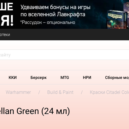
отеки
ККИ
Берсерк
MTG
НРИ
Сборные мо
Warhammer
Build & Paint
Краски Citadel Col
llan Green (24 мл)