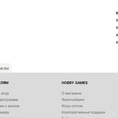
К
Настольная игра Hobby Worl
A
Египта
К
1 991
рели
Настольная игра Hobby World
Белая смерть
12 990
ЕЛЯМ
HOBBY GAMES
 игру
О магазине
программа
Франчайзинг
Настольная игра Hobby Worl
я о заказе
Игры оптом
Аркхэма. Карточная игра
овара
Корпоративные подарки
3 490