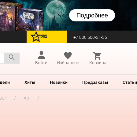
Подробнее
+7 800 500-31-36
перейти на Zvezda
Войти
Избранное
Корзина
дели
Хиты
Новинки
Предзаказы
Статьи
our
Air