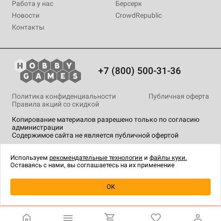
Работа у нас
Берсерк
Новости
CrowdRepublic
Контакты
+7 (800) 500-31-36
Политика конфиденциальности
Публичная оферта
Правила акций со скидкой
Копирование материалов разрешено только по согласию
администрации
Содержимое сайта не является публичной офертой
На сайте Hobby Games применяются
рекомендательные
технологии
.
Используем
рекомендательные технологии
и
файлы куки.
Оставаясь с нами, вы соглашаетесь на их применение
Уведомить о наличии
OK