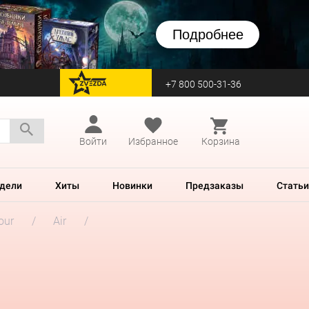
Подробнее
+7 800 500-31-36
перейти на Zvezda
Войти
Избранное
Корзина
дели
Хиты
Новинки
Предзаказы
Статьи
our
Air