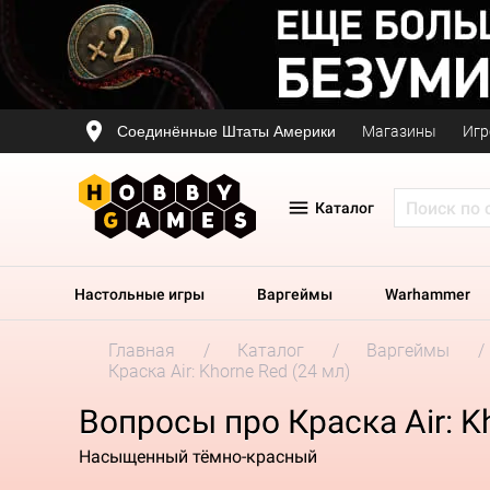
Соединённые Штаты Америки
Магазины
Игр
Каталог
Настольные игры
Варгеймы
Warhammer
Главная
Каталог
Варгеймы
Краска Air: Khorne Red (24 мл)
Вопросы про Краска Air: K
Насыщенный тёмно-красный