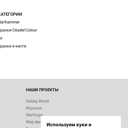
КАТЕГОРИИ
Warhammer
раски Citadel Colour
d Монстры
ir
раски и кисти
 Зомбицид:
НАШИ ПРОЕКТЫ
Hobby World
Игрокон
 Берсерк.
Warforge
в
Мир фантастики
Используем куки и