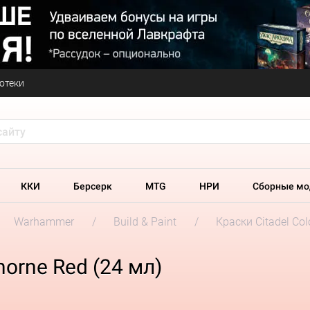
отеки
ККИ
Берсерк
MTG
НРИ
Сборные мо
Warhammer
Build & Paint
Краски Citadel Col
horne Red (24 мл)