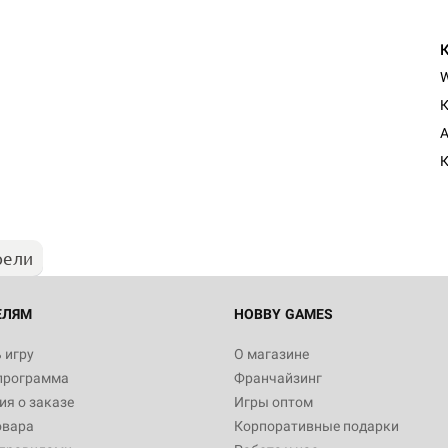
К
Настольная игра Hobby Worl
A
Египта
К
1 991
рели
Настольная игра Hobby World
Белая смерть
12 990
ЕЛЯМ
HOBBY GAMES
 игру
О магазине
программа
Франчайзинг
Настольная игра Hobby World
я о заказе
Игры оптом
Сердце роя. Дисплей бустеро
овара
Корпоративные подарки
3 490