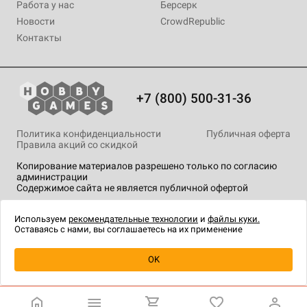
Работа у нас
Берсерк
Новости
CrowdRepublic
Контакты
+7 (800) 500-31-36
Политика конфиденциальности
Публичная оферта
Правила акций со скидкой
Копирование материалов разрешено только по согласию
администрации
Содержимое сайта не является публичной офертой
На сайте Hobby Games применяются
рекомендательные
технологии
.
Используем
рекомендательные технологии
и
файлы куки.
Оставаясь с нами, вы соглашаетесь на их применение
Уведомить о наличии
OK