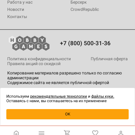
Работа у нас
Берсерк
Новости
CrowdRepublic
Контакты
+7 (800) 500-31-36
Политика конфиденциальности
Публичная оферта
Правила акций со скидкой
Копирование материалов разрешено только по согласию
администрации
Содержимое сайта не является публичной офертой
На сайте Hobby Games применяются
рекомендательные
технологии
.
Используем
рекомендательные технологии
и
файлы куки.
Оставаясь с нами, вы соглашаетесь на их применение
Уведомить о наличии
OK