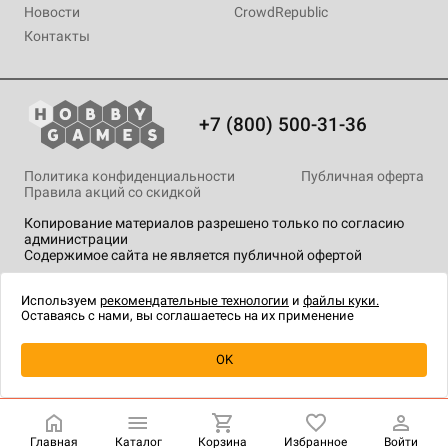
Новости
CrowdRepublic
Контакты
+7 (800) 500-31-36
Политика конфиденциальности
Публичная оферта
Правила акций со скидкой
Копирование материалов разрешено только по согласию
администрации
Содержимое сайта не является публичной офертой
На сайте Hobby Games применяются
рекомендательные
технологии
.
Используем
рекомендательные технологии
и
файлы куки.
Оставаясь с нами, вы соглашаетесь на их применение
Уведомить о наличии
OK
Главная
Каталог
Корзина
Избранное
Войти