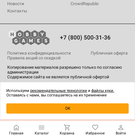
Новости
CrowdRepublic
Контакты
+7 (800) 500-31-36
Политика конфиденциальности
Публичная оферта
Правила акций со скидкой
Копирование материалов разрешено только по согласию
администрации
Содержимое сайта не является публичной офертой
На сайте Hobby Games применяются
рекомендательные
технологии
.
Используем
рекомендательные технологии
и
файлы куки.
Оставаясь с нами, вы соглашаетесь на их применение
Уведомить о наличии
OK
Главная
Каталог
Корзина
Избранное
Войти