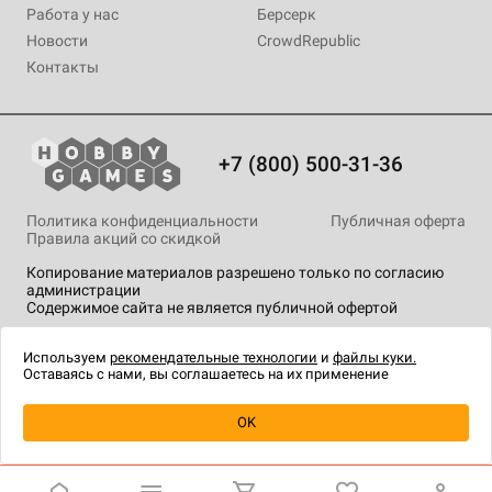
Работа у нас
Берсерк
Новости
CrowdRepublic
Контакты
+7 (800) 500-31-36
Политика конфиденциальности
Публичная оферта
Правила акций со скидкой
Копирование материалов разрешено только по согласию
администрации
Содержимое сайта не является публичной офертой
На сайте Hobby Games применяются
рекомендательные
технологии
.
Используем
рекомендательные технологии
и
файлы куки.
Оставаясь с нами, вы соглашаетесь на их применение
Уведомить о наличии
OK