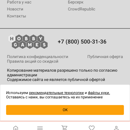
Работа у нас
Берсерк
Новости
CrowdRepublic
Контакты
+7 (800) 500-31-36
Политика конфиденциальности
Публичная оферта
Правила акций со скидкой
Копирование материалов разрешено только по согласию
администрации
Содержимое сайта не является публичной офертой
На сайте Hobby Games применяются
рекомендательные
технологии
.
Используем
рекомендательные технологии
и
файлы куки.
Оставаясь с нами, вы соглашаетесь на их применение
Уведомить о наличии
OK