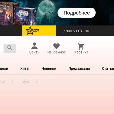
Подробнее
+7 800 500-31-36
перейти на Zvezda
Войти
Избранное
Корзина
дели
Хиты
Новинки
Предзаказы
Статьи
our
Layer