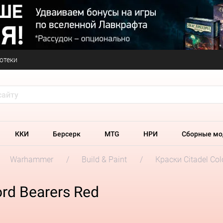
отеки
ККИ
Берсерк
MTG
НРИ
Сборные мо
Warhammer
Build & Paint
Краски Citadel Col
rd Bearers Red