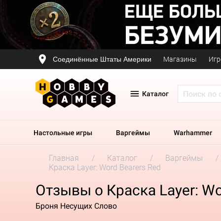
Соединённые Штаты Америки
Магазины
Игр
Каталог
Настольные игры
Варгеймы
Warhammer
Главная
Каталог
Варгеймы
Краска Layer: Word Bearers Red
Отзывы о Краска Layer: Wo
Броня Несущих Слово