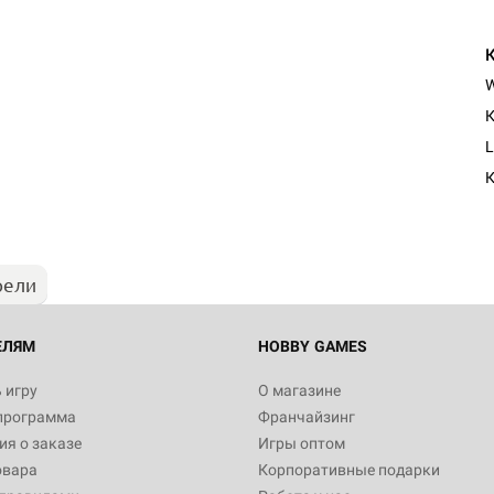
К
L
К
рели
ЕЛЯМ
HOBBY GAMES
 игру
О магазине
программа
Франчайзинг
я о заказе
Игры оптом
овара
Корпоративные подарки