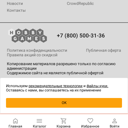
Новости
CrowdRepublic
Контакты
+7 (800) 500-31-36
Политика конфиденциальности
Публичная оферта
Правила акций со скидкой
Копирование материалов разрешено только по согласию
администрации
Содержимое сайта не является публичной офертой
На сайте Hobby Games применяются
рекомендательные
технологии
.
Используем
рекомендательные технологии
и
файлы куки.
Оставаясь с нами, вы соглашаетесь на их применение
Уведомить о наличии
OK
Главная
Каталог
Корзина
Избранное
Войти