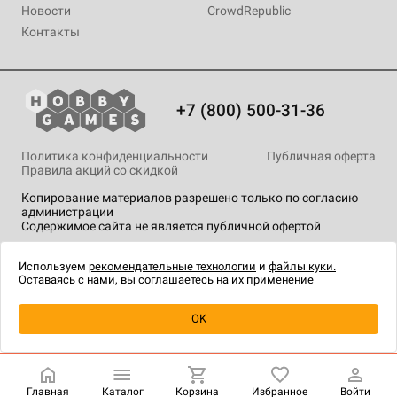
Новости
CrowdRepublic
Контакты
+7 (800) 500-31-36
Политика конфиденциальности
Публичная оферта
Правила акций со скидкой
Копирование материалов разрешено только по согласию
администрации
Содержимое сайта не является публичной офертой
На сайте Hobby Games применяются
рекомендательные
технологии
.
Используем
рекомендательные технологии
и
файлы куки.
Оставаясь с нами, вы соглашаетесь на их применение
Уведомить о наличии
OK
Главная
Каталог
Корзина
Избранное
Войти