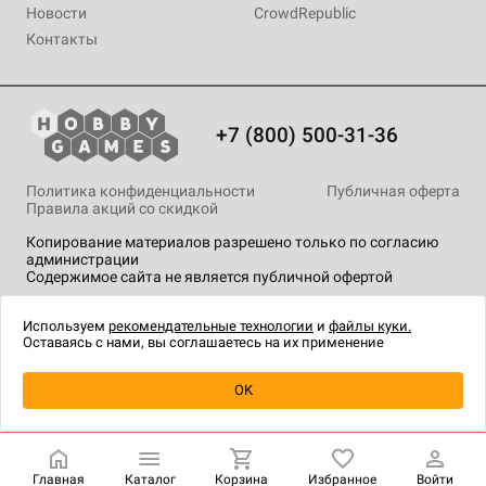
Новости
CrowdRepublic
Контакты
+7 (800) 500-31-36
Политика конфиденциальности
Публичная оферта
Правила акций со скидкой
Копирование материалов разрешено только по согласию
администрации
Содержимое сайта не является публичной офертой
На сайте Hobby Games применяются
рекомендательные
технологии
.
Используем
рекомендательные технологии
и
файлы куки.
Оставаясь с нами, вы соглашаетесь на их применение
Уведомить о наличии
OK
Главная
Каталог
Корзина
Избранное
Войти